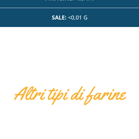
SALE:
<0,01 G
Altri tipi di farine