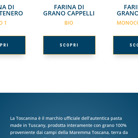
NA DI
FARINA DI
FARI
TENERO
GRANO CAPPELLI
GRANO
O 1
BIO
MONOCO
PRI
SCOPRI
SC
La Toscanina è il marchio ufficiale dell’autentica pasta
made in Tuscany, prodotta interamente con grano 100%
proveniente dai campi della Maremma Toscana, terra da