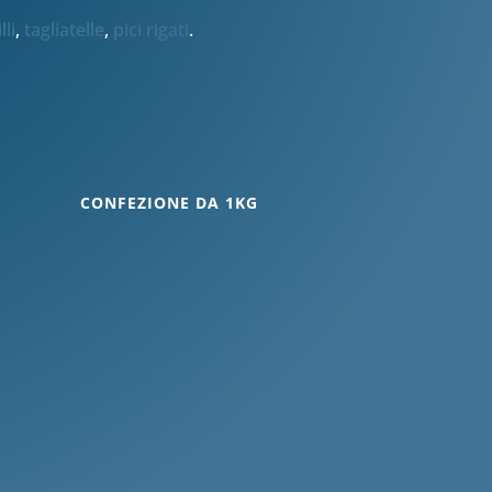
lli
,
tagliatelle
,
pici rigati
.
CONFEZIONE DA 1KG