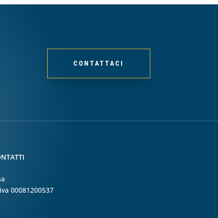
CONTATTACI
NTATTI
na
. iva 00081200537